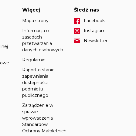
Więcej
Śledź nas
Mapa strony
Facebook
Informacja o
Instagram
ń
zasadach
Newsletter
przetwarzania
lnej
danych osobowych
Regulamin
towe
Raport o stanie
zapewniania
dostępności
podmiotu
publicznego
Zarządzenie w
sprawie
wprowadzenia
Standardów
Ochrony Małoletnich