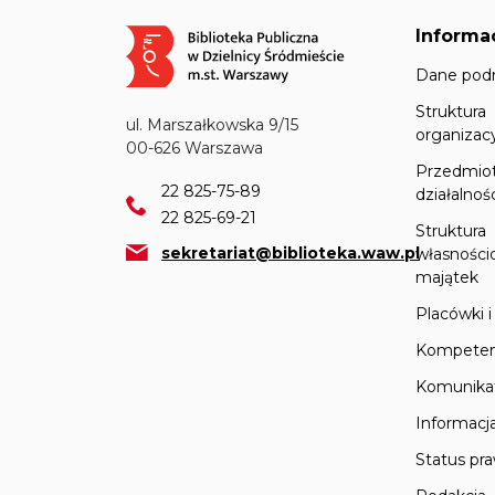
Informa
Obraz
Dane pod
Struktura
ul. Marszałkowska 9/15
organizac
00-626 Warszawa
Przedmio
22 825-75-89
działalnoś
22 825-69-21
Struktura
sekretariat@biblioteka.waw.pl
własności
majątek
Placówki i
Kompeten
Komunika
Informacj
Status pr