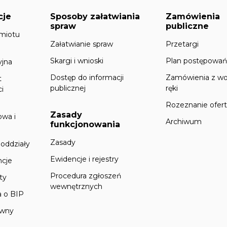
cje
Sposoby załatwiania
Zamówienia
spraw
publiczne
miotu
Załatwianie spraw
Przetargi
Skargi i wnioski
Plan postępowa
yjna
Dostęp do informacji
Zamówienia z wo
t
publicznej
ręki
ci
Rozeznanie ofer
Zasady
owa i
Archiwum
funkcjonowania
Zasady
 oddziały
Ewidencje i rejestry
cje
Procedura zgłoszeń
ty
wewnętrznych
a o BIP
awny