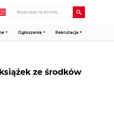
ial media header
ne
Ogłoszenia
Rekrutacja
 książek ze środków