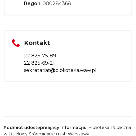
Regon
: 000284368
Tytuł sekcji
Kontakt
Telefon
22 825-75-89
22 825-69-21
Email
sekretariat@biblioteka.waw.pl
Podmiot udostępniający informacje:
Biblioteka Publiczna
w Dzielnicy Śródmieście m.st. Warszawy