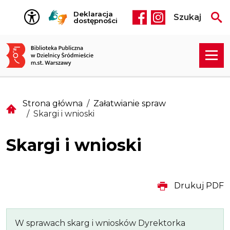
Przejdź do treści
Deklaracja
Szukaj
Social media he
dostępności
Strona główna
Załatwianie spraw
Skargi i wnioski
Skargi i wnioski
Drukuj PDF
W sprawach skarg i wniosków Dyrektorka