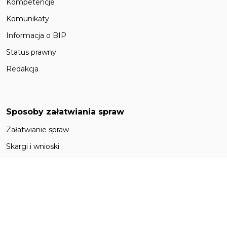
Kompetencje
Komunikaty
Informacja o BIP
Status prawny
Redakcja
Sposoby załatwiania spraw
Załatwianie spraw
Skargi i wnioski
Dostęp do informacji publicznej
Zasady funkcjonowania
Zasady
Ewidencje i rejestry