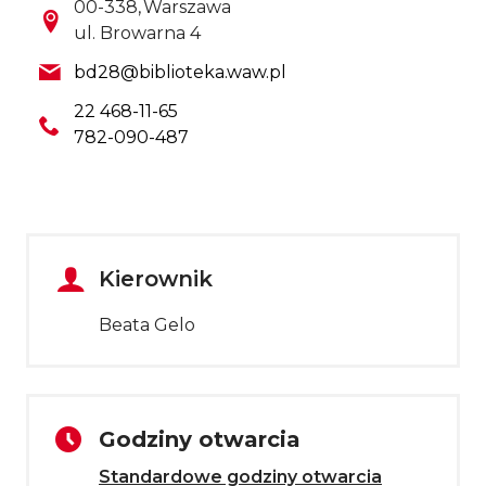
Kod pocztowy
Miasto
00-338
Warszawa
Ulica
ul. Browarna 4
Email
bd28@biblioteka.waw.pl
Telefon
22 468-11-65
782-090-487
Kierownik
Beata Gelo
Godziny otwarcia
Standardowe godziny otwarcia