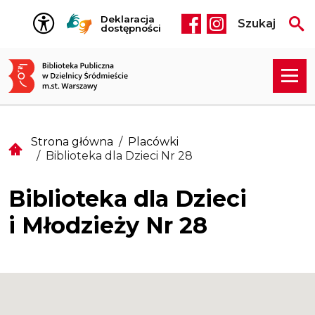
Przejdź do treści
Deklaracja
Szukaj
Social media he
dostępności
Strona główna
Placówki
Biblioteka dla Dzieci Nr 28
Biblioteka dla Dzieci
i Młodzieży Nr 28